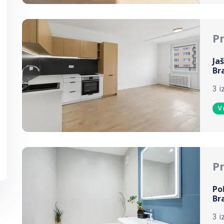
P
Ja
Br
3 i
V 
P
Po
Br
3 i