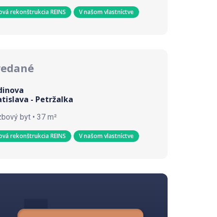
ová rekonštrukcia REINS
V našom vlastníctve
redané
dinova
atislava - Petržalka
zbový byt • 37 m²
ová rekonštrukcia REINS
V našom vlastníctve