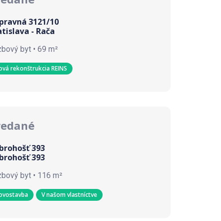
pravná 3121/10
atislava - Rača
zbový byt • 69 m²
ová rekonštrukcia REINS
redané
brohošť 393
brohošť 393
zbový byt • 116 m²
ovostavba
V našom vlastníctve