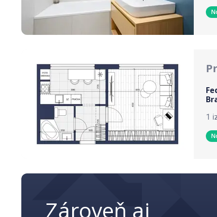
N
P
Fe
Br
1 i
N
Zároveň aj