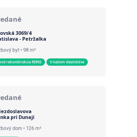
redané
sovská 3069/4
atislava - Petržalka
zbový byt • 98 m²
ová rekonštrukcia REINS
V našom vlastníctve
redané
iezdoslavova
anka pri Dunaji
zbový dom • 126 m²