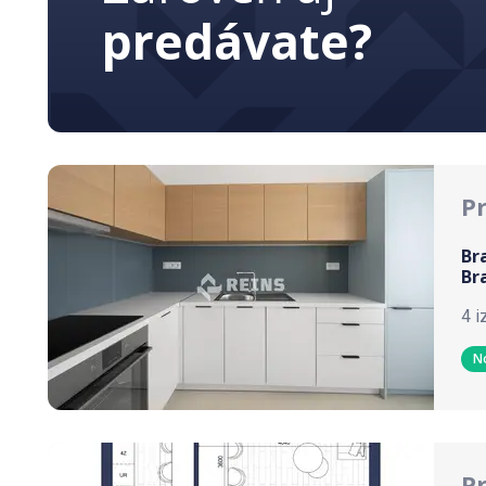
predávate?
P
Br
Br
4 i
N
P