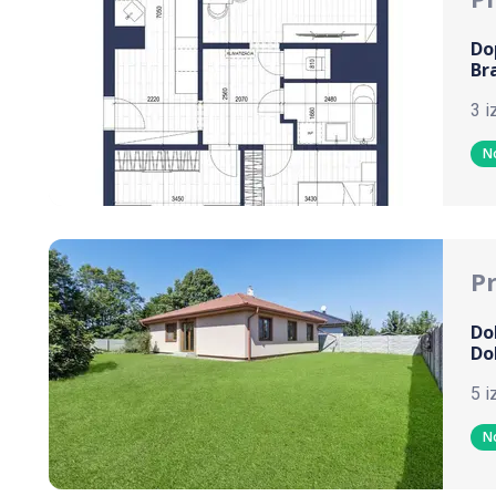
Do
Br
3 i
N
P
Do
Do
5 i
N