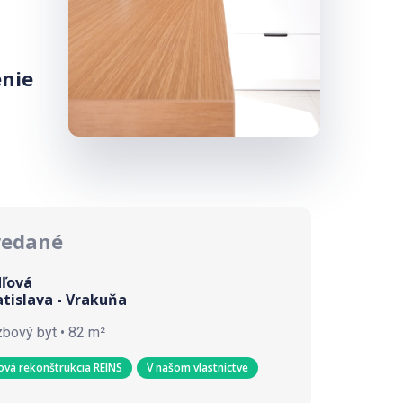
enie
redané
dľová
atislava - Vrakuňa
zbový byt • 82 m²
ová rekonštrukcia REINS
V našom vlastníctve