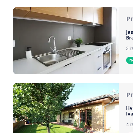
P
Ja
Br
3 i
N
P
Hv
Iv
4 i