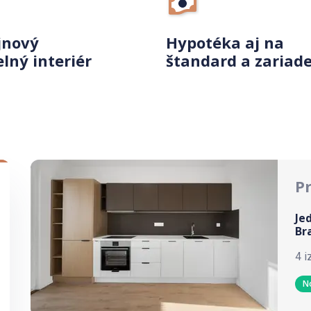
jnový
Hypotéka aj na
elný interiér
štandard a zariad
P
Je
Br
4 i
N