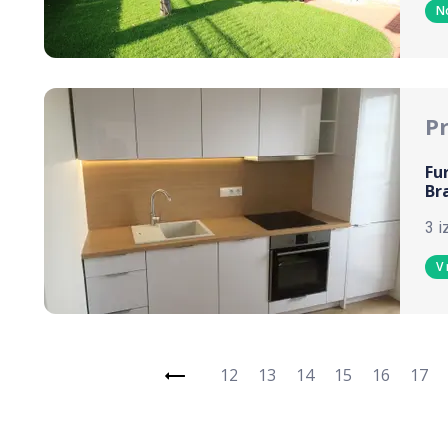
N
P
Fu
Br
3 i
V 
12
13
14
15
16
17