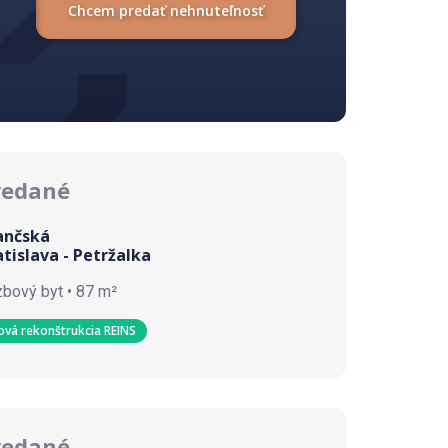
Chcem predať nehnuteľnosť
redané
ančská
atislava - Petržalka
zbový byt • 87 m²
ová rekonštrukcia REINS
redané