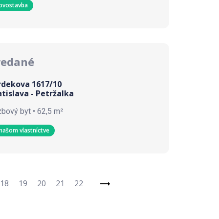
ovostavba
redané
rdekova 1617/10
atislava - Petržalka
zbový byt • 62,5 m²
našom vlastníctve
18
19
20
21
22