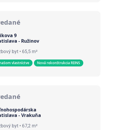
redané
šíkova 9
atislava - Ružinov
zbový byt • 65,5 m²
našom vlastníctve
Nová rekonštrukcia REINS
redané
ľnohospodárska
atislava - Vrakuňa
zbový byt • 67,2 m²