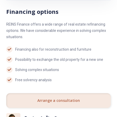
V pešej dostupnosti sú škôlky, základné i stredné školy v okolí je
Financing options
veľa ihrísk, priestranné plochy plné zelene a chodníkov na
bezpečné bicyklovanie, venčenie psov, kočíkovanie mimo ciest.
REINS Finance offers a wide range of real estate refinancing
Pár minút bicyklom, alebo korčuľami na hrádzu a tiež na
options. We have considerable experience in solving complex
Draždiak, aj na prechádzky do lesíka.
situations.
Priamo pod domom sa nachádza mäsiarstvo, lekáreň, drogéria,
pri dome Billa.
Financing also for reconstruction and furniture
CENA
Possibility to exchange the old property for a new one
Kompletná cena: 221 000 EUR
Solving complex situations
Cena zahŕňa právne poplatky, poplatky do katastra, pričom
Free solvency analysis
kúpne zmluvy sú autorizované notárom. Samozrejmosťou je
možnosť financovať kúpu na hypotekárny úver, s čím Vám
ochotne pomôže náš hypotekárny špecialista.
Arrange a consultation
Na Vaše otázky ohľadom tejto nehnuteľnosti Vám radi
zodpovieme emailom alebo telefonicky.