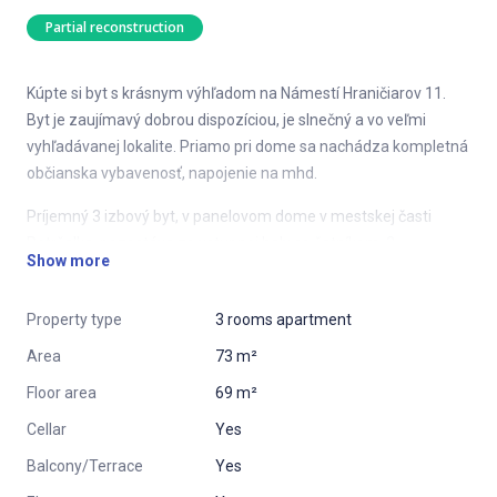
Partial reconstruction
Kúpte si byt s krásnym výhľadom na Námestí Hraničiarov 11.
Byt je zaujímavý dobrou dispozíciou, je slnečný a vo veľmi
vyhľadávanej lokalite. Priamo pri dome sa nachádza kompletná
občianska vybavenosť, napojenie na mhd.
Príjemný 3 izbový byt, v panelovom dome v mestskej časti
Petržalka, pozostáva zo vstupnej haly so šatníkom, 2
Show more
nepriechodných izieb (šírka menšej izby je 195 cm), obývacej
izby, kuchyne, samostatného WC, kúpeľne s vaňou. Pozdĺž
Property type
3 rooms apartment
obývačky je veľkorysá loggia s krásnym výhľadom. Byt je
orientovaný na 2 svetové strany.
Area
73 m²
Byt bol kompletne rekonštruovaný v roku 2013. Výmena el. a
Floor area
69 m²
vodovodných rozvodov. Nové podlahy v celom byte, interiérové
Cellar
Yes
dvere, stierky, vchodové dvere. Kúpeľňa je prechodná do WC, ale
Balcony/Terrace
Yes
sú medzi nimi riadne dvere.