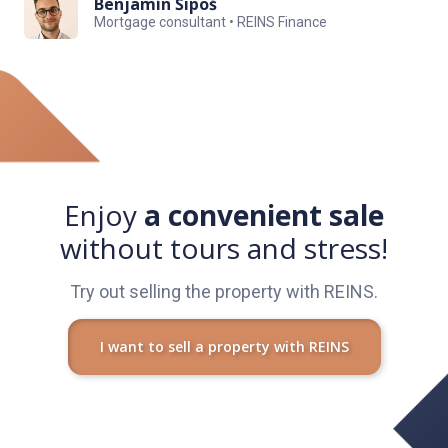
Benjamín Šipoš
Mortgage consultant • REINS Finance
Viac informácií môžete získať priamo pri osobnom stretnutí -
Zuzana Galbová, 0918 719 463
Enjoy
a convenient sale
without tours and stress!
Try out selling the property with REINS.
I want to sell a property with REINS