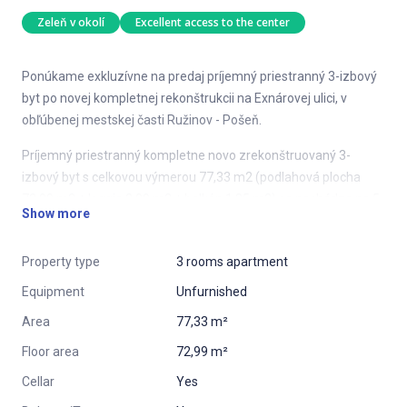
Zeleň v okolí
Excellent access to the center
Ponúkame exkluzívne na predaj príjemný priestranný 3-izbový
byt po novej kompletnej rekonštrukcii na Exnárovej ulici, v
obľúbenej mestskej časti Ružinov - Pošeň.
Príjemný priestranný kompletne novo zrekonštruovaný 3-
izbový byt s celkovou výmerou 77,33 m2 (podlahová plocha
72,99 m2 + loggia 2,99 m2 + balkón 1,35 m2) sa nachádza na 5.
Show more
poschodí 7-poschodového zatepleného bytového domu.
Dispozíciu bytu tvorí vstupná predsieň, chodba, kuchyňa s
Property type
3 rooms apartment
výstupom na balkón, obývacia izba, dve nepriechodné spálne (z
Equipment
Unfurnished
jednej výstup na loggiu), kúpeľňa s vaňou a samostatná toaleta.
Byt je rozdelený na dennú a nočnú časť, je orientovaný na JZ.
Area
77,33 m²
Floor area
72,99 m²
Súčasťou príslušenstva bytu je pivničná kobka v suteréne (2,80
m2).
Cellar
Yes