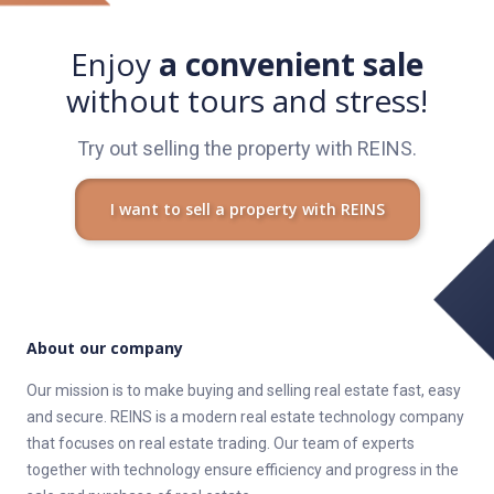
za novú!
Enjoy
a convenient sale
Prečítajte si všetko o výhodnom predaji nehnuteľností na
without tours and stress!
webstránke REINS alebo priamo zavolajte našim pracovníkom.
Radi vám zodpovieme všetky otázky.
Try out selling the property with REINS.
REINS
Jednoduchý a komfortný predaj nehnuteľnosti
I want to sell a property with REINS
About our company
Our mission is to make buying and selling real estate fast, easy
and secure. REINS is a modern real estate technology company
that focuses on real estate trading. Our team of experts
together with technology ensure efficiency and progress in the