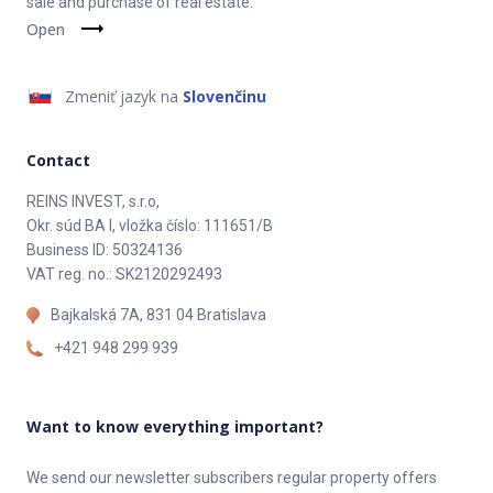
sale and purchase of real estate.
Open
Zmeniť jazyk na
Slovenčinu
Contact
REINS INVEST, s.r.o,
Okr. súd BA I, vložka číslo: 111651/B
Business ID: 50324136
VAT reg. no.: SK2120292493
Bajkalská 7A, 831 04 Bratislava
+421 948 299 939
Want to know everything important?
We send our newsletter subscribers regular property offers