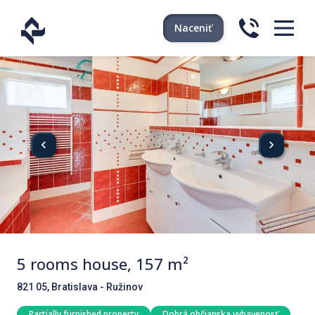
Naceniť
5 rooms house, 157 m²
821 05, Bratislava - Ružinov
Partially furnished property
Dobrá občianska vybavenosť