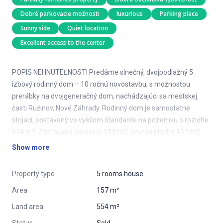
Dobré parkovacie možnosti
luxurious
Parking place
Sunny side
Quiet location
Excellent access to the center
POPIS NEHNUTEĽNOSTI Predáme slnečný, dvojpodlažný 5
izbový rodinný dom – 10 ročnú novostavbu, s možnosťou
prerábky na dvojgeneračný dom, nachádzajúci sa mestskej
časti Ružinov, Nové Záhrady. Rodinný dom je samostatne
stojaci, postavený vo vyššom štandarde na pozemku o rozlohe
554 m2. Zastavaná plocha je 133 m2, obytná plocha 157 m2.
Na pozemku sa nachádza zrekonštruovaný záhradný domček
Show more
o veľkosti 19 m2.
Property type
5 rooms house
Rodinný dom má: – valbovú strechu, – dve podlažia, I.
nadzemné podlažie 133 m2, II. nadzemné podlažie 43 m2,
Area
157 m²
možnosť rozšíriť druhé podlažie na komplet celý pôdorys RD
Land area
554 m²
čím vznikne dvojgeneračný dom, so samostatnými vchodmi, –