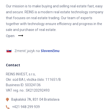
Ak pri kúpe nehnuteľnosti potrebujete predať svoju inú
Our mission is to make buying and selling real estate fast, easy
nehnuteľnosť, tak ste na správnom mieste. Naša spoločnosť
and secure. REINS is a modern real estate technology company
kupuje nehnuteľnosti priamo od ich majiteľov a dáva vám tak
that focuses on real estate trading. Our team of experts
slobodu pri zmene bývania.
together with technology ensure efficiency and progress in the
sale and purchase of real estate.
Všetky potrebné informácie nájdete na www.reins.sk alebo
Open
priamo zavolajte našim pracovníkom. Radi vám zodpovedia
všetky otázky.
Zmeniť jazyk na
Slovenčinu
REINS S nami predáte a kúpite nehnuteľnosť na pár klikov!
Contact
REINS INVEST, s.r.o,
Okr. súd BA I, vložka číslo: 111651/B
Business ID: 50324136
VAT reg. no.: SK2120292493
Bajkalská 7A, 831 04 Bratislava
+421 948 299 939