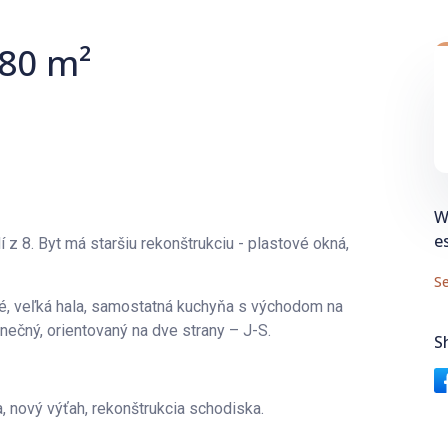
 80 m²
W
e
 z 8. Byt má staršiu rekonštrukciu - plastové okná,
Se
né, veľká hala, samostatná kuchyňa s východom na
nečný, orientovaný na dve strany – J-S.
S
, nový výťah, rekonštrukcia schodiska.