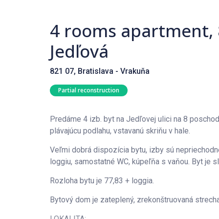
4 rooms apartment,
Jedľová
821 07, Bratislava - Vrakuňa
Partial reconstruction
Predáme 4 izb. byt na Jedľovej ulici na 8 poschodí
plávajúcu podlahu, vstavanú skriňu v hale.
Veľmi dobrá dispozícia bytu, izby sú nepriechod
loggiu, samostatné WC, kúpeľňa s vaňou. Byt je sl
Rozloha bytu je 77,83 + loggia.
Bytový dom je zateplený, zrekonštruovaná strecha
LOKALITA: