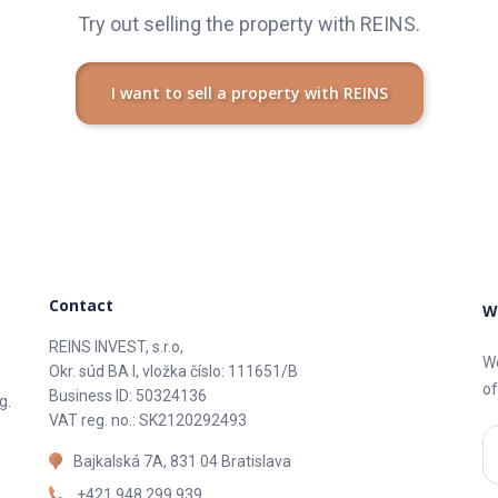
Try out selling the property with REINS.
I want to sell a property with REINS
Contact
W
REINS INVEST, s.r.o,
We
Okr. súd BA I, vložka číslo: 111651/B
of
Business ID: 50324136
g.
VAT reg. no.: SK2120292493
Bajkalská 7A, 831 04 Bratislava
+421 948 299 939