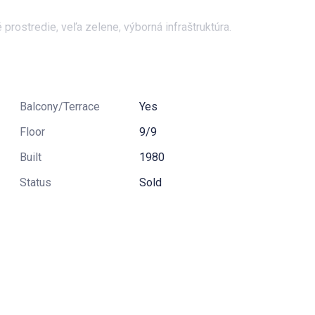
 prostredie, veľa zelene, výborná infraštruktúra.
do katastra, pričom kúpne zmluvy sú autorizované
Balcony/Terrace
Yes
ypotekárny úver, čím vám ochotne pomôže náš firemný
Floor
9/9
Built
1980
Status
Sold