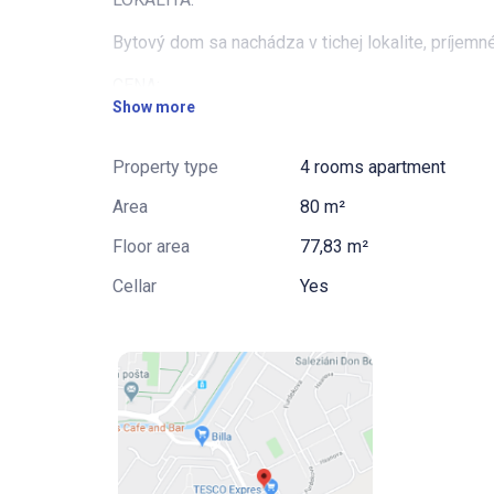
Bytový dom sa nachádza v tichej lokalite, príjemné
CENA:
Show more
Predajná cena zahŕňa právne poplatky a poplatky 
notárom.
Property type
4 rooms apartment
Samozrejmosťou je možnosť financovať kúpu na h
Area
80 m²
špecialista.
Floor area
77,83 m²
Cellar
Yes