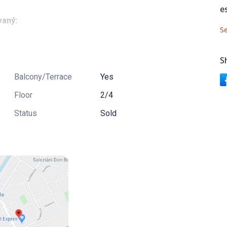
e
vaný:
Se
ypínače a zásuvky Legrand,
S
Balcony/Terrace
Yes
Floor
2/4
rinkou,
Status
Sold
vonkajšími roletami.
výrobcu DECODOM, môžete si vybrať farebnú kombináciu
ytu. Kuchynská linka Home je zahrnutá v cene podľa
môžete vybrať zo širokej ponuky, za zvýhodnené VIP
 s linkou.