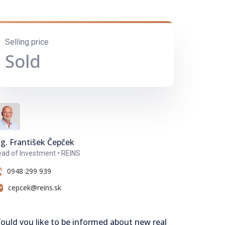
Selling price
Sold
ng. František Čepček
ad of Investment • REINS
0948 299 939
cepcek@reins.sk
ould you like to be informed about new real