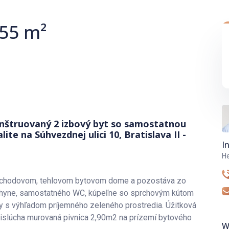
 55 m²
štruovaný 2 izbový byt so samostatnou
te na Súhvezdnej ulici 10, Bratislava II -
I
He
oschodovom, tehlovom bytovom dome a pozostáva zo
kuchyne, samostatného WC, kúpeľne so sprchovým kútom
ny s výhľadom príjemného zeleného prostredia. Úžitková
prislúcha murovaná pivnica 2,90m2 na prízemí bytového
W