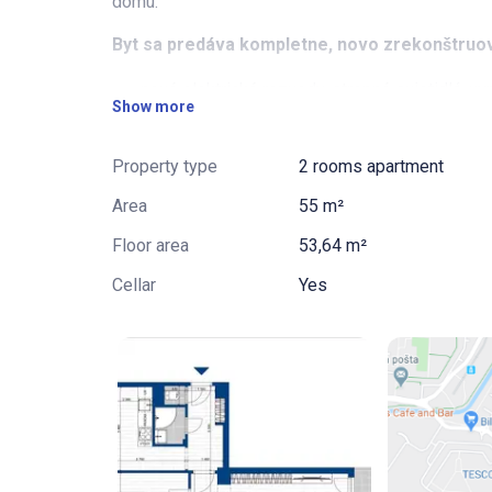
domu.
Byt sa predáva kompletne, novo zrekonštruo
nové elektrické rozvody, stropné svietidlá, v
Show more
nové vodoinštalačné rozvody,
nové interiérové dvere,
Property type
2 rooms apartment
nové podlahy a stierky,
Area
55 m²
rekonštruovaná kúpeľňa a WC, umývadlo so sk
Floor area
53,64 m²
dátové zásuvky v každej miestnosti,
Cellar
Yes
nové vchodové dvere.
V byte sú plastové okná so žalúziami, sieťkami a 
Kuchynská linka je navrhnutá od renomovaného 
a dodanú ju môžete mať ešte v procese prepisu b
návrhu výrobcu(bez spotrebičov), spotrebiče si 
ceny a môžu Vám byť dodané a namontované spolu