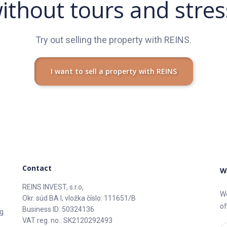
ithout tours and stres
Try out selling the property with REINS.
I want to sell a property with REINS
Contact
W
REINS INVEST, s.r.o,
We
Okr. súd BA I, vložka číslo: 111651/B
of
Business ID: 50324136
g.
VAT reg. no.: SK2120292493