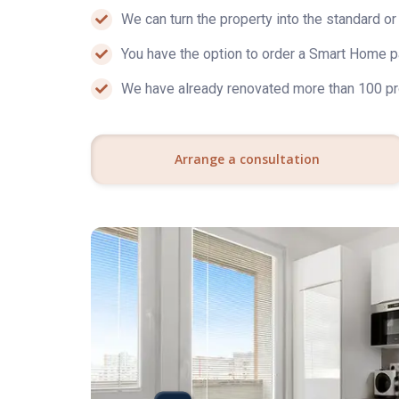
Bližšie informácie Vám radi poskytneme osobne n
We can turn the property into the standard or 
cepcek@reins.sk
You have the option to order a Smart Home pa
REINS
We have already renovated more than 100 pr
Jednoduchý a komfortný predaj nehnuteľnost
Arrange a consultation