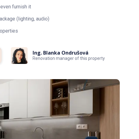
a obhliadke alebo na tel.: 0948299939 email:
even furnish it
ckage (lighting, audio)
operties
i
Ing. Blanka Ondrušová
Renovation manager of this property