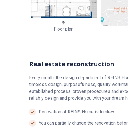
BYTOVÝ DOM
je tehlový 4 podlažný, čiastočne z
je udržiavané so stromami a parkom, detským ihr
parkovanie priamo pred domom a v okolí.
Floor plan
LOKALITA
Vyhľadávaná lokalita vďaka kompletnej občianskej
nákupným centrám Avion a Vivo, pohodlné napojeni
domu s parkami a odrastenými drevinami.
Real estate reconstruction
CENA
Every month, the design department of REINS Hom
Cena bytu je 198700,- EUR zahŕňa právne poplatky
timeless design, purposefulness, quality workman
autorizované advokátom. Samozrejmosťou je možn
established process, proven procedures and expe
ochotne pomôže náš hypotekárny špecialista. Pri
reliably design and provide you with your dream 
NEPLATÍTE PROVÍZIU.
NÁKLADY
Renovation of REINS Home is turnkey
Mesačné zálohové platby správcovskej spoločnost
You can partially change the renovation befo