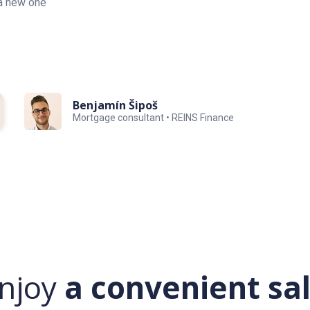
 a new one
Benjamín Šipoš
Mortgage consultant • REINS Finance
njoy
a convenient sa