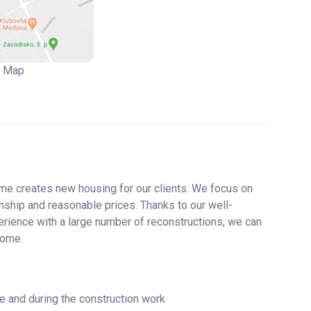
ateplený, nová vstupná brána, bez výťahu. Okolie domu
iskami, športovým ihriskom priamo pri dome. Verejné
Map
 vybavenosti, výbornej dostupnosti do mesta, k
e na diaľničný obchvat a príjemné prostredie v okolí
e creates new housing for our clients. We focus on
, poplatky do katastra, pričom kúpne zmluvy sú
ship and reasonable prices. Thanks to our well-
osť financovať kúpu na hypotekárny úver, s čím Vám
rience with a large number of reconstructions, we can
 nehnuteľnostiach vlastnených našou spoločnosťou
home.
i: 88,- EUR + elektrina podľa spotreby.
re and during the construction work