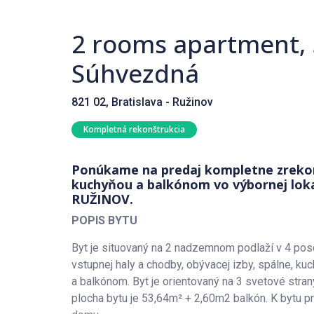
2 rooms apartment,
Súhvezdná
821 02, Bratislava - Ružinov
Kompletná rekonštrukcia
Ponúkame na predaj kompletne zrekon
kuchyňou a balkónom vo výbornej lokali
RUŽINOV.
POPIS BYTU
Byt je situovaný na 2 nadzemnom podlaží v 4 p
vstupnej haly a chodby, obývacej izby, spálne, 
a balkónom. Byt je orientovaný na 3 svetové stra
plocha bytu je 53,64m² + 2,60m2 balkón. K bytu 