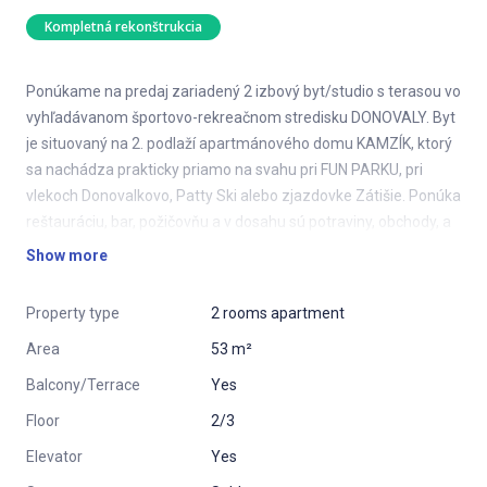
Kompletná rekonštrukcia
Ponúkame na predaj zariadený 2 izbový byt/studio s terasou vo
vyhľadávanom športovo-rekreačnom stredisku DONOVALY. Byt
je situovaný na 2. podlaží apartmánového domu KAMZÍK, ktorý
sa nachádza prakticky priamo na svahu pri FUN PARKU, pri
vlekoch Donovalkovo, Patty Ski alebo zjazdovke Zátišie. Ponúka
reštauráciu, bar, požičovňu a v dosahu sú potraviny, obchody, a
wellness v okolitých hoteloch.
Show more
Byt má užitkovú plochu 53m2 a pozostáva z predsiene,
Property type
2 rooms apartment
kúpeľne so sprchovým kútom, obývacej izby s jedálňou a
kuchyňou, samostatnej spálne a veľkej terasy, na ktorú je
Area
53 m²
prístup z oboch izieb. Byt je zariadený nábytkom a kuchynskou
Balcony/Terrace
Yes
linkou tak, že sa dá rovno užívať alebo prenajímať. Kúrenie je
elektrické, vlastný kotol na ohrev vody.
Floor
2/3
Elevator
Yes
Výhodou je, že táto nehnuteľnosť je evidovaná ako BYT a je tak