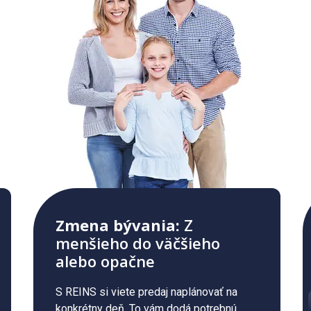
Zmena bývania:
Z
menšieho do väčšieho
alebo opačne
S REINS si viete predaj naplánovať na
konkrétny deň. To vám dodá potrebnú