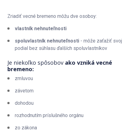
Zriadiť vecné bremeno môžu dve osoboy:
vlastník nehnuteľnosti
spoluvlastník nehnuteľnosti
- môže zaťažiť svoj
podial bez súhlasu ďalších spoluvlastníkov
Je niekoľko spôsobov
ako vzniká vecné
bremeno:
zmluvou
závetom
dohodou
rozhodnutím príslušného orgánu
zo zákona