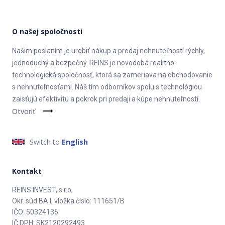
O našej spoločnosti
Našim poslaním je urobiť nákup a predaj nehnuteľností rýchly,
jednoduchý a bezpečný. REINS je novodobá realitno-
technologická spoločnosť, ktorá sa zameriava na obchodovanie
s nehnuteľnosťami. Náš tím odborníkov spolu s technológiou
zaisťujú efektivitu a pokrok pri predaji a kúpe nehnuteľností.
Otvoriť
Switch to
English
Kontakt
REINS INVEST, s.r.o,
Okr. súd BA I, vložka číslo: 111651/B
IČO: 50324136
IČ DPH: SK2120292493