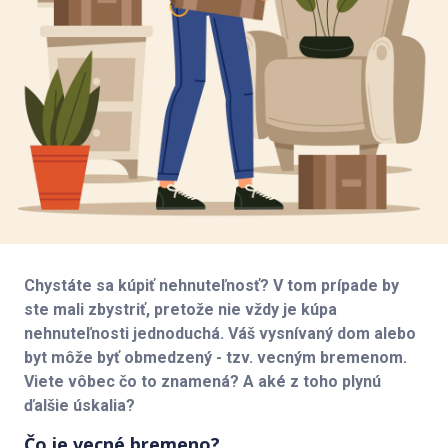
Chystáte sa kúpiť nehnuteľnosť? V tom prípade by
ste mali zbystriť, pretože nie vždy je kúpa
nehnuteľnosti jednoduchá. Váš vysnívaný dom alebo
byt môže byť obmedzený - tzv. vecným bremenom.
Viete vôbec čo to znamená? A aké z toho plynú
ďalšie úskalia?
Čo je vecné bremeno?