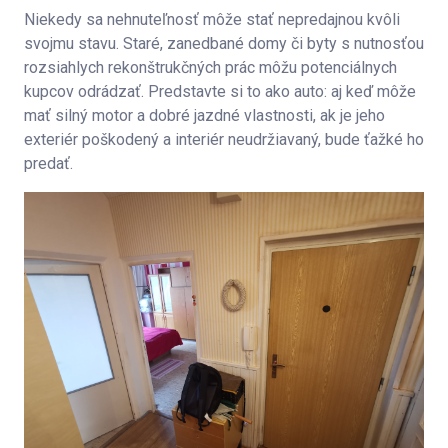
Niekedy sa nehnuteľnosť môže stať nepredajnou kvôli
svojmu stavu. Staré, zanedbané domy či byty s nutnosťou
rozsiahlych rekonštrukčných prác môžu potenciálnych
kupcov odrádzať. Predstavte si to ako auto: aj keď môže
mať silný motor a dobré jazdné vlastnosti, ak je jeho
exteriér poškodený a interiér neudržiavaný, bude ťažké ho
predať.