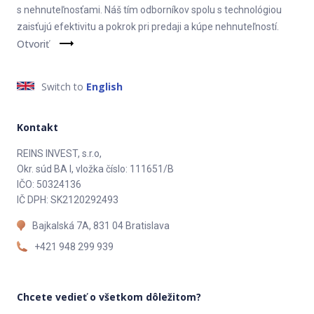
s nehnuteľnosťami. Náš tím odborníkov spolu s technológiou
zaisťujú efektivitu a pokrok pri predaji a kúpe nehnuteľností.
Otvoriť
Switch to
English
Kontakt
REINS INVEST, s.r.o,
Okr. súd BA I, vložka číslo: 111651/B
IČO: 50324136
IČ DPH: SK2120292493
Bajkalská 7A, 831 04 Bratislava
+421 948 299 939
Chcete vedieť o všetkom dôležitom?