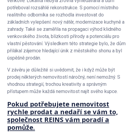
venkově. Lokalita nebyla zrovna vyhledávána a dům
potřeboval rozsáhlé rekonstrukce. S pomocí místního
realitního odborníka se rozhodla investovat do
základních vylepšení: nový nátěr, modernizace kuchyně a
zahrady. Také se zaměřila na propagaci výhod klidného
venkovského života, blízkosti přírody a potenciálu pro
vlastní pěstování. Výsledkem této strategie bylo, že dům
přilákal zájemce hledající únik z městského shonu a byl
úspěšně prodán.
V závěru je důležité si uvědomit, že i když může být
prodej některých nemovitostí náročný, není nemožný. S
vhodnou strategií, trochou kreativity a správným
přístupem může každá nemovitost najít svého kupce.
Pokud potřebujete nemovitost
rychle prodat a nedaří se vám to,
společnost REINS vám poradí a
pomůže.