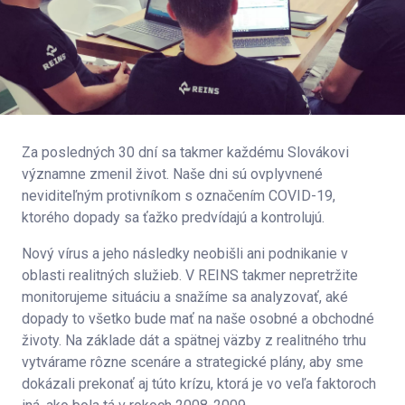
Za posledných 30 dní sa takmer každému Slovákovi
významne zmenil život. Naše dni sú ovplyvnené
neviditeľným protivníkom s označením COVID-19,
ktorého dopady sa ťažko predvídajú a kontrolujú.
Nový vírus a jeho následky neobišli ani podnikanie v
oblasti realitných služieb. V REINS takmer nepretržite
monitorujeme situáciu a snažíme sa analyzovať, aké
dopady to všetko bude mať na naše osobné a obchodné
životy. Na základe dát a spätnej väzby z realitného trhu
vytvárame rôzne scenáre a strategické plány, aby sme
dokázali prekonať aj túto krízu, ktorá je vo veľa faktoroch