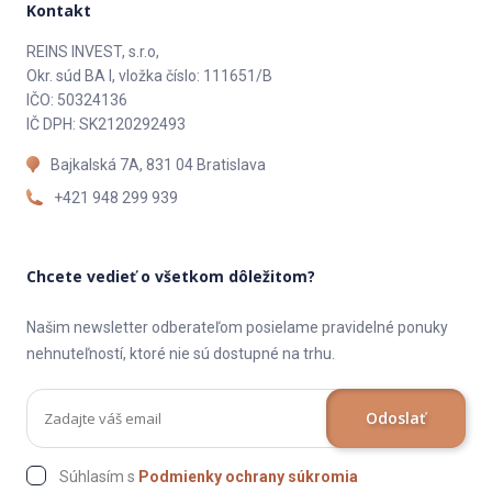
Kontakt
REINS INVEST, s.r.o,
Okr. súd BA I, vložka číslo: 111651/B
IČO: 50324136
IČ DPH: SK2120292493
Bajkalská 7A, 831 04 Bratislava
+421 948 299 939
Chcete vedieť o všetkom dôležitom?
Našim newsletter odberateľom posielame pravidelné ponuky
nehnuteľností, ktoré nie sú dostupné na trhu.
Odoslať
Súhlasím s
Podmienky ochrany súkromia