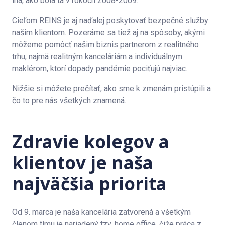
iná, ako bola tá v rokoch 2008-2009.
Cieľom REINS je aj naďalej poskytovať bezpečné služby
našim klientom. Pozeráme sa tiež aj na spôsoby, akými
môžeme pomôcť našim biznis partnerom z realitného
trhu, najmä realitným kanceláriám a individuálnym
maklérom, ktorí dopady pandémie pociťujú najviac.
Nižšie si môžete prečítať, ako sme k zmenám pristúpili a
čo to pre nás všetkých znamená.
Zdravie kolegov a
klientov je naša
najväčšia priorita
Od 9. marca je naša kancelária zatvorená a všetkým
členom tímu je nariadený tzv. home office, čiže práca z