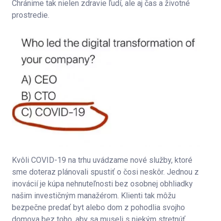
Chránime tak nielen zdravie ľudí, ale aj čas a životné
prostredie.
Kvôli COVID-19 na trhu uvádzame nové služby, ktoré
sme doteraz plánovali spustiť o čosi neskôr. Jednou z
inovácií je kúpa nehnuteľnosti bez osobnej obhliadky
našim investičným manažérom. Klienti tak môžu
bezpečne predať byt alebo dom z pohodlia svojho
domova bez toho, aby sa museli s niekým stretnúť.