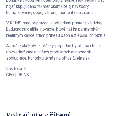
ponuky na kúpu nehnuteľnosti a makléri tak vedia nájsť
nájsť kupujúceho takmer okamžite aj navzdory
komplikovanej dobe, v ktorej momentálne žijeme.
V REINS sme pripravení a odhodlaní priniesť v blízkej
budúcnosti ďalšie inovácie, ktoré našim partnerským
realitným kanceláriam prinesú osoh a zlepšia ich biznis.
Ak máte akékoľvek otázky, prípadne by ste sa chceli
dozvedieť viac o našich produktoch a možnosti
spolupráce, kontaktujte nás na office@reins.sk.
Erik Baťalík
CEO | REINS
Pokračujte v
čítaní