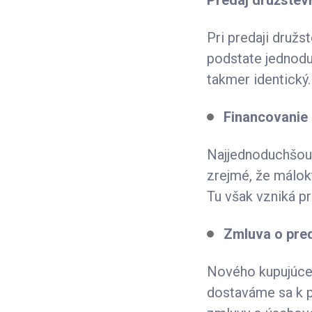
Predaj družstevn
Pri predaji družs
podstate jednodu
takmer identický.
Financovanie
Najjednoduchšou 
zrejmé, že málokt
Tu však vzniká p
Zmluva o pre
Nového kupujúceh
dostaváme sa k p