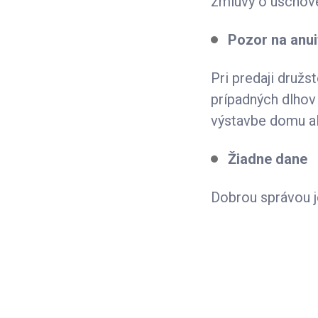
zmluvy o úschove,
Pozor na anui
Pri predaji druž
prípadných dlhov 
výstavbe domu ale
Žiadne dane
Dobrou správou je