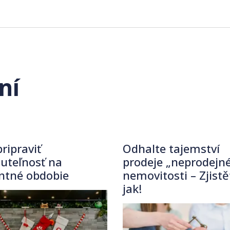
ní
ripraviť
Odhalte tajemství
uteľnosť na
prodeje „neprodejné
ntné obdobie
nemovitosti – Zjistě
jak!