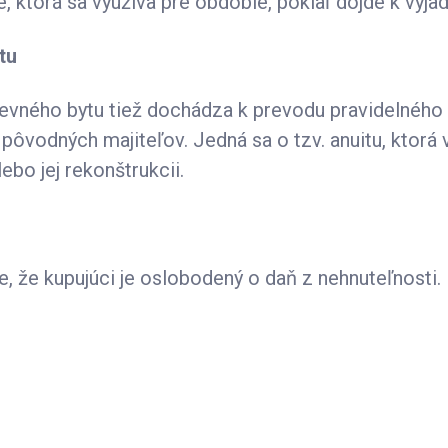
 ktorá sa využíva pre obdobie, pokiaľ dôjde k vyjad
tu
stevného bytu tiež dochádza k prevodu pravidelného
pôvodných majiteľov. Jedná sa o tzv. anuitu, ktorá v
bo jej rekonštrukcii.
, že kupujúci je oslobodený o daň z nehnuteľnosti.