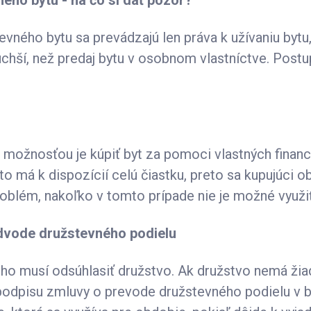
ého bytu - na čo si dať pozor?
tevného bytu sa prevádzajú len práva k užívaniu bytu,
chší, než predaj bytu v osobnom vlastníctve. Postup
možnosťou je kúpiť byt za pomoci vlastných financi
o má k dispozícií celú čiastku, preto sa kupujúci o
roblém, nakoľko v tomto prípade nie je možné využi
dvode družstevného podielu
o musí odsúhlasiť družstvo. Ak družstvo nemá žia
odpisu zmluvy o prevode družstevného podielu v b