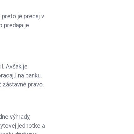
 preto je predaj v
 predaja je
í. Avšak je
bracajú na banku.
ť zástavné právo.
dne výhrady,
ytovej jednotke a