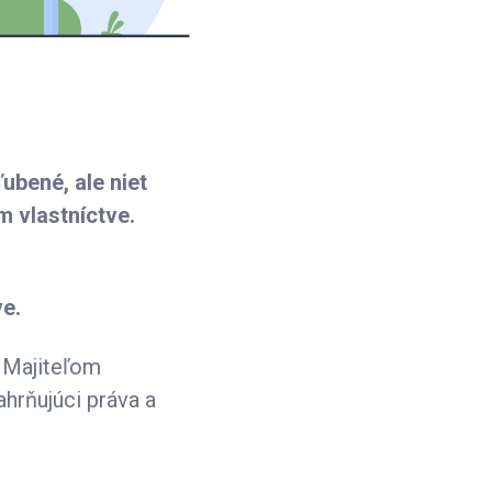
ubené, ale niet
m vlastníctve.
e.
. Majiteľom
ahrňujúci práva a