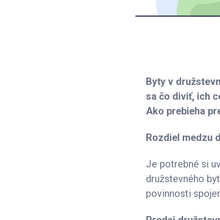
Byty v družstevn
sa čo diviť, ich
Ako prebieha pre
Rozdiel medzu d
Je potrebné si u
družstevného bytu
povinnosti spoje