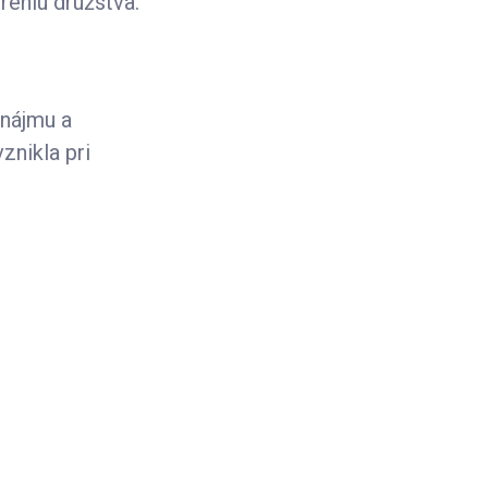
reniu družstva.
 nájmu a
znikla pri