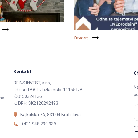
Otvoriť
Kontakt
C
REINS INVEST, s.r.o,
Na
Okr. súd BA I, vložka číslo: 111651/B
po
IČO: 50324136
 na
IČ DPH: SK2120292493
Bajkalská 7A, 831 04 Bratislava
+421 948 299 939