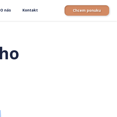
O nás
Kontakt
Chcem ponuku
eho