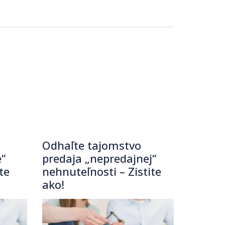
Odhaľte tajomstvo
“
predaja „nepredajnej“
te
nehnuteľnosti – Zistite
ako!