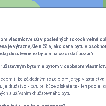
om vlastníctve sú v posledných rokoch veľmi obľ
 cena je výraznejšie nižšia, ako cena bytu v osobno
daj dužstevného bytu a na čo si dať pozor?
ružstevným bytom a bytom v osobnom vlastníctv
vedomiť, že základným rozdielom je typ vlastníctva
 je družstvo - tzn. pri kúpe získate tak len podiel z
ných s užívaním družstevného bytu.