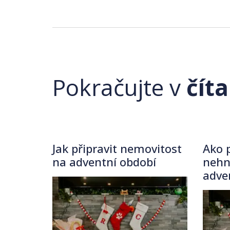
Pokračujte v
číta
Jak připravit nemovitost
Ako p
na adventní období
nehn
adve