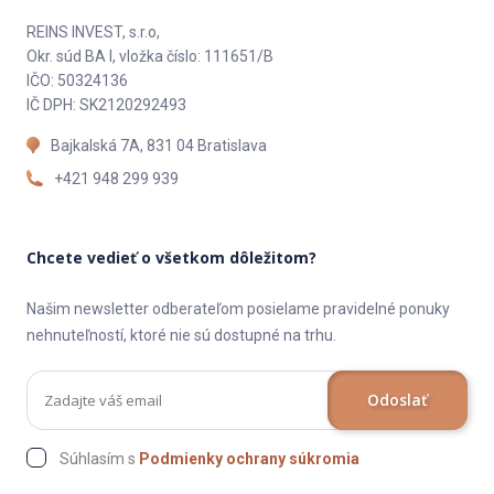
REINS INVEST, s.r.o,
Okr. súd BA I, vložka číslo: 111651/B
IČO: 50324136
IČ DPH: SK2120292493
Bajkalská 7A, 831 04 Bratislava
+421 948 299 939
Chcete vedieť o všetkom dôležitom?
Našim newsletter odberateľom posielame pravidelné ponuky
nehnuteľností, ktoré nie sú dostupné na trhu.
Odoslať
Súhlasím s
Podmienky ochrany súkromia