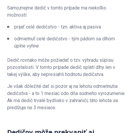
Samozrejme dedič v tomto prípade ma niekoľko
možností:
prijať celé dedičstvo - tzn. aktiva aj pasiva
odmietnuť celé dedičstvo - tým pádom sa dlhom
úplne vyhne
Dedič rovnako môže požiadať o tzv. výhradu súpisu
pozostalosti. V tomto prípade dedič splatí dlhy len v
takej výške, aby nepresiahli hodnotu dedičstva.
Je však dôležité dať si pozor aj na lehotu odmietnutia
dedičstva - a to 1 mesiac odo dňa súdneho vyrozumenie.
Ak má dedič trvalé bydlisko v zahraničí, táto lehota sa
predlžuje ne 3 mesiace.
Dedičov môže prekvapiť aj