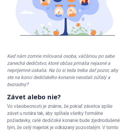
Keď nám zomrie milovaná osoba, väčšinou po sebe
zanechá dedičstvo, ktoré občas prináša nejasné a
nepríjemné úskalia. Na čo si teda treba dať pozor, aby
ste na konci dedičského konanie neostali zúfalý a
bezradný?
Závet alebo nie?
Vo všeobecnosti je známe, že pokiaľ závetca spíše
závet u notára tak, aby spĺňala všetky formálne
požiadavky, celé dedičské konanie bude zjednodušené
tým, že celý majetok je odkázaný pozostalým. V tomto