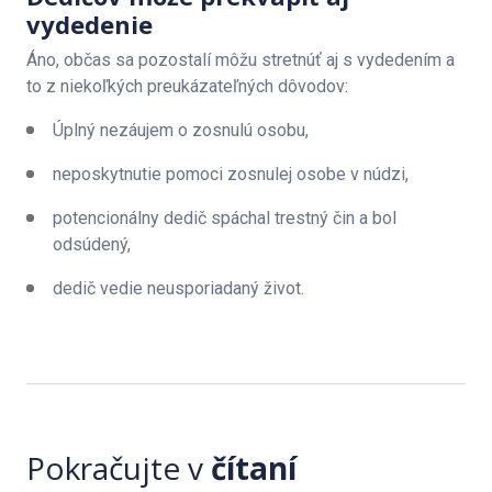
vydedenie
Áno, občas sa pozostalí môžu stretnúť aj s vydedením a
to z niekoľkých preukázateľných dôvodov:
Úplný nezáujem o zosnulú osobu,
neposkytnutie pomoci zosnulej osobe v núdzi,
potencionálny dedič spáchal trestný čin a bol
odsúdený,
dedič vedie neusporiadaný život.
Pokračujte v
čítaní