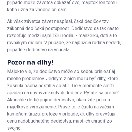
prípade môže závetca odkázať svoj majetok len tomu,
koho uzná za vhodné on sám.
Ak však závetca závet nespísal, čaká dedičov tzv.
zákonná dedičská postupnosť. Dedičstvo sa tak často
rozdeľuje medzi najbližšiu rodinu - manželku, deti a to
rovnakým dielom. V prípade, že najbližšia rodina nededí,
pripadne dedičstvo na vnúčatá.
Pozor na dlhy!
Málokto vie, že dedičstvo môže so sebou priniesť aj
mnoho problémov. Jedným z nich môžu byť dlhy, ktoré
zosnulá osoba nestihla splatiť. Tie v momente smrti
spadajú na novovzniknutých dedičov. Pýtate sa prečo?
Akonáhle dedič príjme dedičstvo, okamžite prijíma
majetkové vyrozumenie. Práve to je často najväčším
kameňom úrazu, pretože v prípade, ak dlhy prevyšujú
cenu nadobudnutého dedičstva, musí ich uhradiť zo
svojho.