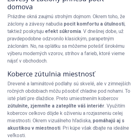
domova
Prázdne okná zaujmú strohým dojmom. Okrem toho, že
záclony a závesy nabudia
pocit komfortu a útulnosti
,
taktiež poskytuju
efekt súkromia
. V dnešnej dobe, už
pravdepodobne odzvonilo klasickým, parapetným
záclonám. No, na oplátku sa môžeme potešiť širokému
výberu moderných vzorov, strihov a farieb, ktoré vieme
nájsť v obchodoch.
Koberce zútulnia miestnosť
Drevené a laminátové podlahy sú skvelé, ale v zimnejších
ročných obdobiach môžu pôsobiť chladne pod nohami. To
isté platí pre dlaždice. Preto umiestnením kobercov
zútulnite, zjemníte a zateplíte váš interiér
. Využitím
kobercov celkovo dôjde k oživeniu a rozjasneniu celej
miestnosti. Okrem vizuálneho hľadiska,
pomáhajú aj s
akustikou v miestnosti
. Pri kúpe však dbajte na ideálne
veľkosti.