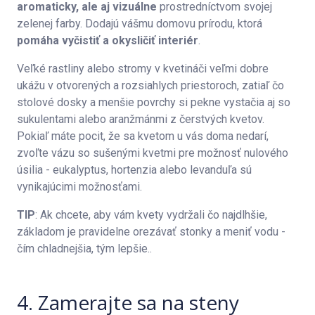
aromaticky, ale aj vizuálne
prostredníctvom svojej
zelenej farby. Dodajú vášmu domovu prírodu, ktorá
pomáha vyčistiť a okysličiť interiér
.
Veľké rastliny alebo stromy v kvetináči veľmi dobre
ukážu v otvorených a rozsiahlych priestoroch, zatiaľ čo
stolové dosky a menšie povrchy si pekne vystačia aj so
sukulentami alebo aranžmánmi z čerstvých kvetov.
Pokiaľ máte pocit, že sa kvetom u vás doma nedarí,
zvoľte vázu so sušenými kvetmi pre možnosť nulového
úsilia - eukalyptus, hortenzia alebo levanduľa sú
vynikajúcimi možnosťami.
TIP
: Ak chcete, aby vám kvety vydržali čo najdlhšie,
základom je pravidelne orezávať stonky a meniť vodu -
čím chladnejšia, tým lepšie..
4. Zamerajte sa na steny