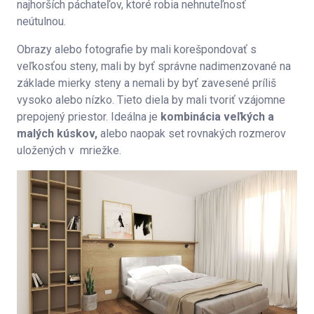
najhorších páchateľov, ktoré robia nehnuteľnosť
neútulnou.
Obrazy alebo fotografie by mali korešpondovať s
veľkosťou steny, mali by byť správne nadimenzované na
základe mierky steny a nemali by byť zavesené príliš
vysoko alebo nízko. Tieto diela by mali tvoriť vzájomne
prepojený priestor. Ideálna je
kombinácia veľkých a
malých kúskov,
alebo naopak set rovnakých rozmerov
uložených v mriežke.