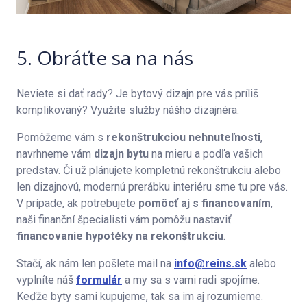
5. Obráťte sa na nás
Neviete si dať rady? Je bytový dizajn pre vás príliš
komplikovaný? Využite služby nášho dizajnéra.
Pomôžeme vám s
rekonštrukciou nehnuteľnosti
,
navrhneme vám
dizajn bytu
na mieru a podľa vašich
predstav. Či už plánujete kompletnú rekonštrukciu alebo
len dizajnovú, modernú prerábku interiéru sme tu pre vás.
V prípade, ak potrebujete
pomôcť aj s financovaním
,
naši finanční špecialisti vám pomôžu nastaviť
financovanie hypotéky na rekonštrukciu
.
Stačí, ak nám len pošlete mail na
info@reins.sk
alebo
vyplníte náš
formulár
a my sa s vami radi spojíme.
Keďže byty sami kupujeme, tak sa im aj rozumieme.