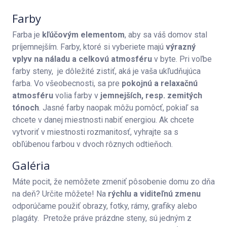
Farby
Farba je
kľúčovým elementom
, aby sa váš domov stal
príjemnejším. Farby, ktoré si vyberiete majú
výrazný
vplyv na náladu a celkovú atmosféru
v byte. Pri voľbe
farby steny, je dôležité zistiť, aká je vaša ukľudňujúca
farba. Vo všeobecnosti, sa pre
pokojnú a relaxačnú
atmosféru
volia farby v
jemnejších, resp. zemitých
tónoch
. Jasné farby naopak môžu pomôcť, pokiaľ sa
chcete v danej miestnosti nabiť energiou. Ak chcete
vytvoriť v miestnosti rozmanitosť, vyhrajte sa s
obľúbenou farbou v dvoch rôznych odtieňoch.
Galéria
Máte pocit, že nemôžete zmeniť pôsobenie domu zo dňa
na deň? Určite môžete! Na
rýchlu a viditeľnú zmenu
odporúčame použiť obrazy, fotky, rámy, grafiky alebo
plagáty. Pretože práve prázdne steny, sú jedným z