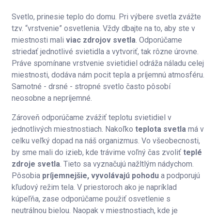
Svetlo, prinesie teplo do domu. Pri výbere svetla zvážte
tzv. “vrstvenie” osvetlenia. Vždy dbajte na to, aby ste v
miestnosti mali
viac zdrojov svetla
. Odporúčame
striedať jednotlivé svietidla a vytvoriť, tak rôzne úrovne.
Práve spomínane vrstvenie svietidiel odráža náladu celej
miestnosti, dodáva nám pocit tepla a príjemnú atmosféru.
Samotné - drsné - stropné svetlo často pôsobí
neosobne a nepríjemné.
Zároveň odporúčame zvážiť teplotu svietidiel v
jednotlivých miestnostiach. Nakoľko
teplota svetla
má v
celku veľký dopad na náš organizmus. Vo všeobecnosti,
by sme mali do izieb, kde trávime voľný čas zvoliť
teplé
zdroje svetla
. Tieto sa vyznačujú nažltlým nádychom.
Pôsobia
príjemnejšie, vyvolávajú pohodu
a podporujú
kľudový režim tela. V priestoroch ako je napríklad
kúpeľňa, zase odporúčame použiť osvetlenie s
neutrálnou bielou. Naopak v miestnostiach, kde je