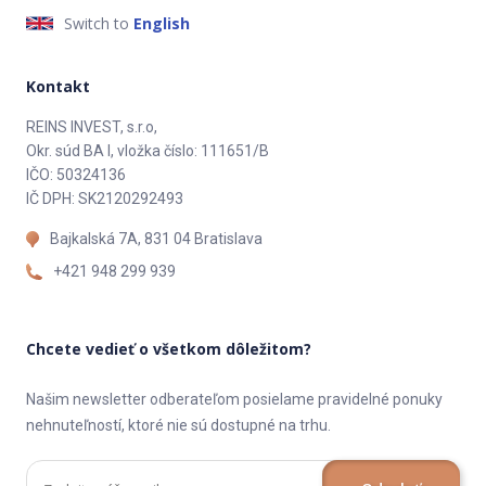
Switch to
English
Kontakt
REINS INVEST, s.r.o,
Okr. súd BA I, vložka číslo: 111651/B
IČO: 50324136
IČ DPH: SK2120292493
Bajkalská 7A, 831 04 Bratislava
+421 948 299 939
Chcete vedieť o všetkom dôležitom?
Našim newsletter odberateľom posielame pravidelné ponuky
nehnuteľností, ktoré nie sú dostupné na trhu.