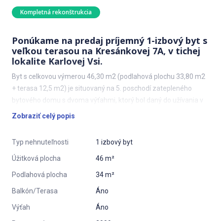
Kompletná rekonštrukcia
Ponúkame na predaj príjemný 1-izbový byt s
veľkou terasou na Kresánkovej 7A, v tichej
lokalite Karlovej Vsi.
Byt s celkovou výmerou 46,30 m2 (podlahová plochu 33,80 m2
+ terasa 12,5 m2) je situovaný na 5. poschodí zatepleného
bytového domu s dvoma výťahmi, ktorý bol daný do užívania v
roku 2009.
Zobraziť celý popis
Dispozíciu bytu tvorí vstupná chodba, obývacia izba s
Typ nehnuteľnosti
1 izbový byt
kuchynským kútom a priestranná kúpeľňa s vaňou a WC.
Úžitková plocha
46 m²
Veľkou výhodou bytu je veľká terasa pozdĺž celého bytu s
výhľadom do vnútrobloku.
Podlahová plocha
34 m²
Balkón/Terasa
Áno
Kuchynská linka je vybavená spotrebičmi (umývačka riadu,
chladnička, el. sporák, designový digestor a mikrovlnná rúra).
Výťah
Áno