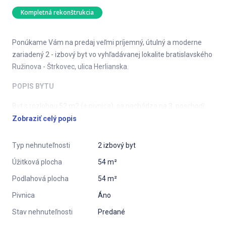
Kompletná rekonštrukcia
Ponúkame Vám na predaj veľmi príjemný, útulný a moderne
zariadený 2 - izbový byt vo vyhľadávanej lokalite bratislavského
Ružinova - Štrkovec, ulica Herlianska.
POPIS BYTU
Byt s rozlohou 52 m2 (+ pivnica), sa nachádza na 3. poschodí
zatepleného bytového domu. Byt prešiel kompletnou
Zobraziť celý popis
rekonštrukciou, cca. pred dvoma rokmi (vrátane
elektroinštalácie, stropných podhľadov, kuchynskej linky).
Typ nehnuteľnosti
2 izbový byt
Predáva sa kompletne zariadený.
Úžitková plocha
54 m²
Byt je orientovaný na dve svetové strany (juh a sever).
Podlahová plocha
54 m²
LOKALITA
Pivnica
Áno
Stav nehnuteľnosti
Predané
Ružinovská časť Štrkovec je jednou z najobľúbenejších lokalít
mestkej časti, najmä kvoli výbornej dostupnosti, kompletnej