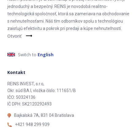
jednoduchý a bezpečný. REINS je novodobá realitno-
technologická spoločnosť, ktorá sa zameriava na obchodovanie
s nehnuteľnosťami. Náš tím odborníkov spolu s technológiou
zaisťujú efektivitu a pokrok pri predaji a kúpe nehnuteľností.
Otvoriť
Switch to
English
Kontakt
REINS INVEST, s.r.o,
Okr. súd BA I, vložka číslo: 111651/B
IČO: 50324136
IČ DPH: SK2120292493
Bajkalská 7A, 831 04 Bratislava
+421 948 299 939