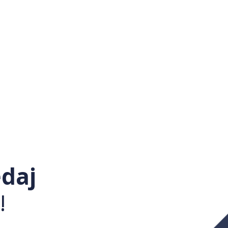
daj
!