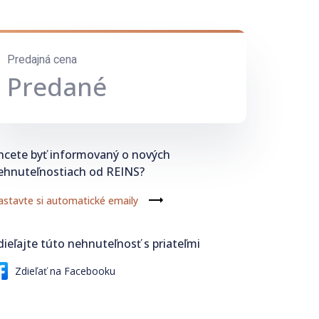
Predajná cena
Predané
hcete byť informovaný o nových
ehnuteľnostiach od REINS?
stavte si automatické emaily
dieľajte túto nehnuteľnosť s priateľmi
Zdieľať na Facebooku