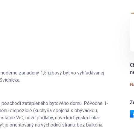
C
n
 moderne zariadený 1,5 izbový byt vo vyhľadávanej
 Svidnícka.
Na
Z
 3. poschodí zatepleného bytového domu. Pôvodne 1-
zmenu dispozície (kuchyňa spojená s obývačkou,
ostatné WC, nové podlahy, nová kuchynská linka,
Byt je orientovaný na východnú stranu, bez balkóna.