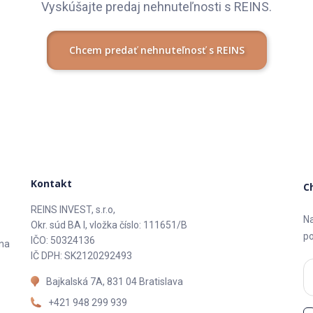
Vyskúšajte predaj nehnuteľnosti s REINS.
Chcem predať nehnuteľnosť s REINS
Kontakt
C
REINS INVEST, s.r.o,
Na
Okr. súd BA I, vložka číslo: 111651/B
po
IČO: 50324136
 na
IČ DPH: SK2120292493
Bajkalská 7A, 831 04 Bratislava
+421 948 299 939