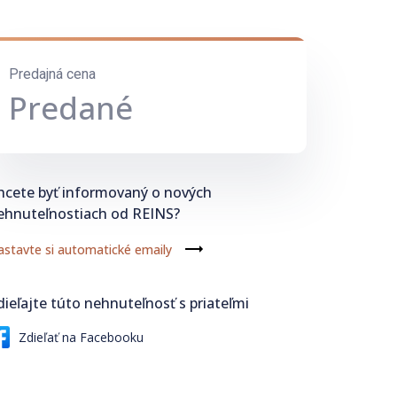
Predajná cena
Predané
hcete byť informovaný o nových
ehnuteľnostiach od REINS?
stavte si automatické emaily
dieľajte túto nehnuteľnosť s priateľmi
Zdieľať na Facebooku