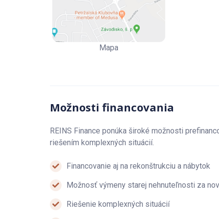
vám zodpovedia všetky otázky.
REINS S nami predáte a kúpite nehnuteľnosť na pá
Mapa
Možnosti financovania
REINS Finance ponúka široké možnosti prefinanc
riešením komplexných situácií.
Financovanie aj na rekonštrukciu a nábytok
Možnosť výmeny starej nehnuteľnosti za no
Riešenie komplexných situácií