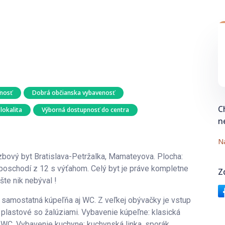
ľnosť
Dobrá občianska vybavenosť
C
lokalita
Výborná dostupnosť do centra
n
Na
bový byt Bratislava-Petržalka, Mamateyova. Plocha:
 poschodí z 12 s výťahom. Celý byt je práve kompletne
Z
šte nik nebýval !
samostatná kúpeľňa aj WC. Z veľkej obývačky je vstup
á: plastové so žalúziami. Vybavenie kúpeľne: klasická
WC. Vybavenie kuchyne: kuchynská linka, sporák,