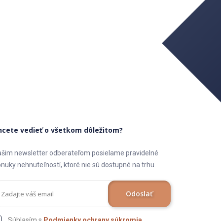
hcete vedieť o všetkom dôležitom?
šim newsletter odberateľom posielame pravidelné
nuky nehnuteľností, ktoré nie sú dostupné na trhu.
Odoslať
Súhlasím s
Podmienky ochrany súkromia