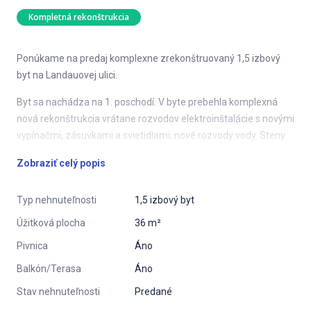
Kompletná rekonštrukcia
Ponúkame na predaj komplexne zrekonštruovaný 1,5 izbový
byt na Landauovej ulici.
Byt sa nachádza na 1. poschodí. V byte prebehla komplexná
nová rekonštrukcia vrátane rozvodov elektroinštalácie s novými
vypínačmi, zásuvkami a svietidlami, nové rozvody vody. Steny
sú novovystierkované a vymaľované hygienickou maľovkou na
Zobraziť celý popis
bielo. Okná sú plastové, sklopno otvárateľné so žalúziami.
Byt má samostatné WC (závesný systém). V kúpeľni je nové
Typ nehnuteľnosti
1,5 izbový byt
umývadlo so skrinkou, sprchový kút a príprava rozvodov na
Úžitková plocha
36 m²
práčku.
Pivnica
Áno
V spojenej obývačke s kuchyňou je namontovaná na mieru
Balkón/Terasa
Áno
robená nová kuchynská linka so zabudovanými spotrebičmi -
indukčná varná doska, elektrická rúra, odsávač pár, umývačka
Stav nehnuteľnosti
Predané
riadu a podsvietenie linky, dres je keramický. Samostatná