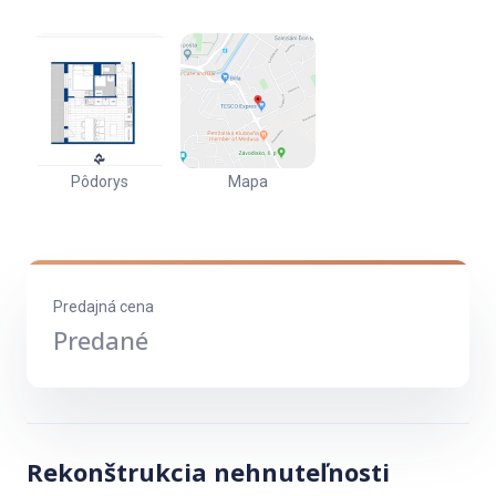
menšia izba je určená ako oddelená spálňa.
Z obývačky je východ na zasklenu loggiu o rozmere 6,7 m2
K bytu patrí pivnica v suteréne domu.
Pôdorys
Mapa
Predajná cena
Predané
Rekonštrukcia nehnuteľnosti