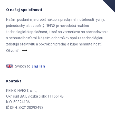
O našej spoločnosti
Našim poslaním je urobiť nákup a predaj nehnuteľností rýchly,
jednoduchý a bezpečný. REINS je novodobá realitno-
technologická spoločnosť, ktorá sa zameriava na obchodovanie
s nehnuteľnosťami. Náš tím odborníkov spolu s technológiou
zaisťujú efektivitu a pokrok pri predaji a kúpe nehnuteľností.
Otvoriť
Switch to
English
Kontakt
REINS INVEST, s.r.o,
Okr. súd BA I, vložka číslo: 111651/B
IČO: 50324136
IČ DPH: SK2120292493