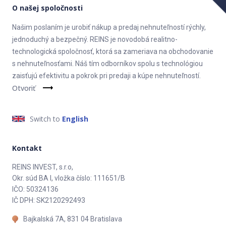
O našej spoločnosti
Našim poslaním je urobiť nákup a predaj nehnuteľností rýchly,
jednoduchý a bezpečný. REINS je novodobá realitno-
technologická spoločnosť, ktorá sa zameriava na obchodovanie
s nehnuteľnosťami. Náš tím odborníkov spolu s technológiou
zaisťujú efektivitu a pokrok pri predaji a kúpe nehnuteľností.
Otvoriť
Switch to
English
Kontakt
REINS INVEST, s.r.o,
Okr. súd BA I, vložka číslo: 111651/B
IČO: 50324136
IČ DPH: SK2120292493
Bajkalská 7A, 831 04 Bratislava