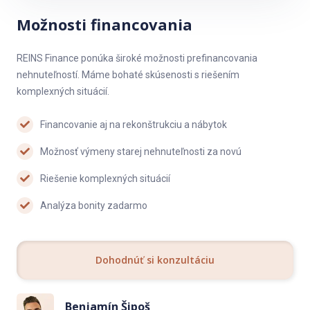
POPIS BYTOVÉHO DOMU:
Možnosti financovania
Zateplený bytový dom, príjemné prostredie so zeleňou.
REINS Finance ponúka široké možnosti prefinancovania
LOKALITA:
nehnuteľností. Máme bohaté skúsenosti s riešením
Bytový dom sa nachádza na začiatku Petržalky, s výbornou
komplexných situácií.
infraštruktúrou a dostupnosťou do mesta.
Financovanie aj na rekonštrukciu a nábytok
Predajná cena zahŕňa právne poplatky a poplatky do katastra,
pričom kúpne zmluvy sú autorizované notárom.
Možnosť výmeny starej nehnuteľnosti za novú
Samozrejmosťou je možnosť financovať kúpu na hypotekárny
Riešenie komplexných situácií
úver, čím Vám ochotne pomôže náš firemný špecialista.
Analýza bonity zadarmo
Kontakt: 0903484622
Projektový manažér rekonštrukcie
Dohodnúť si konzultáciu
Marián Drinka Renovation Project Manager @ REINS
Benjamín Šipoš