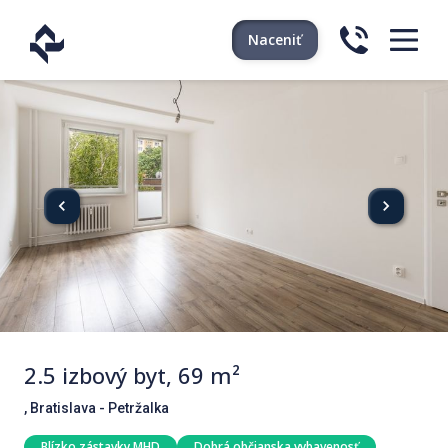
Naceniť
2.5 izbový byt, 69 m²
, Bratislava - Petržalka
Blízko zástavky MHD
Dobrá občianska vybavenosť