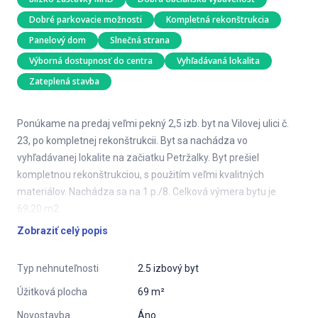
Dobré parkovacie možnosti
Kompletná rekonštrukcia
Panelový dom
Slnečná strana
Výborná dostupnosť do centra
Vyhľadávaná lokalita
Zateplená stavba
Ponúkame na predaj veľmi pekný 2,5 izb. byt na Vilovej ulici č.
23, po kompletnej rekonštrukcii. Byt sa nachádza vo
vyhľadávanej lokalite na začiatku Petržalky. Byt prešiel
kompletnou rekonštrukciou, s použitím veľmi kvalitných
materiálov. Nachádza sa na 1.p./8. Celková výmera bytu je
69,20 m2.
Zobraziť celý popis
POPIS BYTU:
2,5-izbový byt,
Typ nehnuteľnosti
2.5 izbový byt
podlahová plocha bytu: 69 m2,
Úžitková plocha
69 m²
Novostavba
Áno