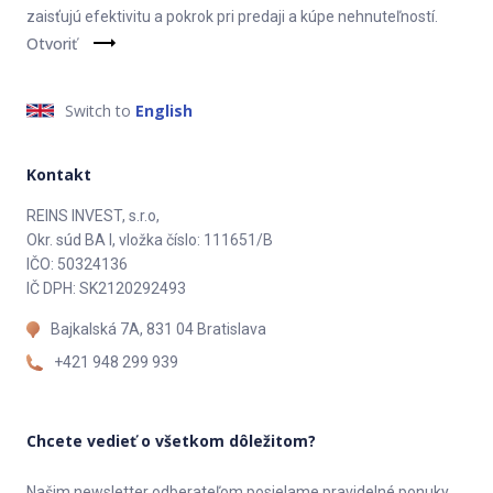
zaisťujú efektivitu a pokrok pri predaji a kúpe nehnuteľností.
Otvoriť
Switch to
English
Kontakt
REINS INVEST, s.r.o,
Okr. súd BA I, vložka číslo: 111651/B
IČO: 50324136
IČ DPH: SK2120292493
Bajkalská 7A, 831 04 Bratislava
+421 948 299 939
Chcete vedieť o všetkom dôležitom?
Našim newsletter odberateľom posielame pravidelné ponuky