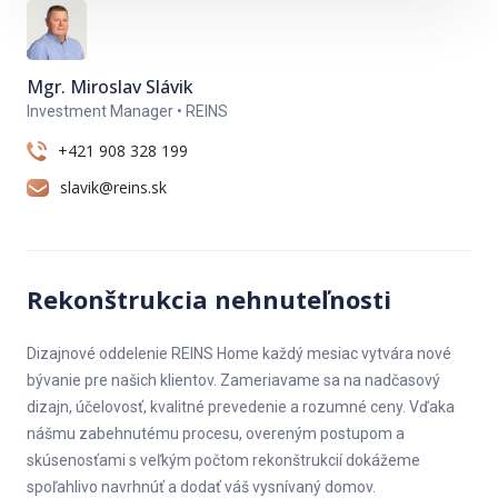
Súčasťou príslušenstva bytu je aj veľká pivničná kobka 5 m2.
Parkovanie je možné na priľahlých komunikáciách pod bytovým
Mgr. Miroslav Slávik
domom.
Investment Manager • REINS
+421 908 328 199
Obľúbená lokalita s kompletnou občianskou vybavenosťou, s
veľmi dobrou dostupnosťou do všetkých častí mesta a na
slavik@reins.sk
diaľničný obchvat.
Cena nehnuteľnosti: 249 900 €
Rekonštrukcia nehnuteľnosti
V prípade záujmu o bližšie informácie alebo obhliadku
nehnuteľnosti nás neváhajte kontaktovať, 0908 328 199.
Dizajnové oddelenie REINS Home každý mesiac vytvára nové
REINS
bývanie pre našich klientov. Zameriavame sa na nadčasový
Jednoduchý a komfortný predaj nehnuteľnosti
dizajn, účelovosť, kvalitné prevedenie a rozumné ceny. Vďaka
nášmu zabehnutému procesu, overeným postupom a
skúsenosťami s veľkým počtom rekonštrukcií dokážeme
spoľahlivo navrhnúť a dodať váš vysnívaný domov.