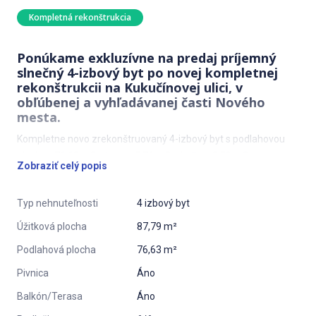
Kompletná rekonštrukcia
Ponúkame exkluzívne na predaj príjemný
slnečný 4-izbový byt po novej kompletnej
rekonštrukcii na Kukučínovej ulici, v
obľúbenej a vyhľadávanej časti Nového
mesta.
Kompletne novo zrekonštruovaný 4-izbový byt s podlahovou
plochou 76,63 m2 + loggia 5,76 m2 + balkón 2,50 m2 sa
Zobraziť celý popis
nachádza na 6. p./6. v zateplenom bytovom dome. Dispozíciu
bytu tvorí predsieň, chodba, obývacia izba s kuchynským
Typ nehnuteľnosti
4 izbový byt
kútom, dve spálne (jedna s výstupom na loggiu), pracovňa s
výstupom na balkón, kúpeľňa s vaňou a samostatná toaleta.
Úžitková plocha
87,79 m²
Byt ponúka výhľady na Malé Karpaty a mesto, je orientovaný na
Podlahová plocha
76,63 m²
Z-JZ.
Pivnica
Áno
Rekonštrukcia v TOP REINS štandarde zahŕňa:
Balkón/Terasa
Áno
nové elektrické rozvody, stropné svietidlá, vypínače a