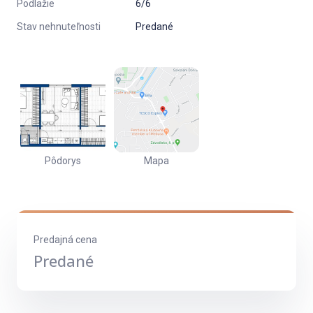
Podlažie
6/6
zásuvky Legrand
Stav nehnuteľnosti
Predané
nové vodoinštalačné rozvody
bezpečnostné vchodové dvere
nové interiérové dvere, zárubne
nové podlahy
príprava na kuchynskú linku
nová kúpeľňa a WC, nemecké batérie a vaňa, umývadlo
Pôdorys
Mapa
so skrinkou
WC závesné rimless, soft close sedátko, rektifikované
veľkoplošné obklady a dlažby
dátové zásuvky v každej miestnosti
Predajná cena
Predané
Kuchynská linka je navrhnutá od renomovaného výrobcu
DECODOM, môžete si vybrať farebnú kombináciu a dodanú ju
môžete mať ešte v procese prepisu bytu za zvýhodnenú VIP
cenu.