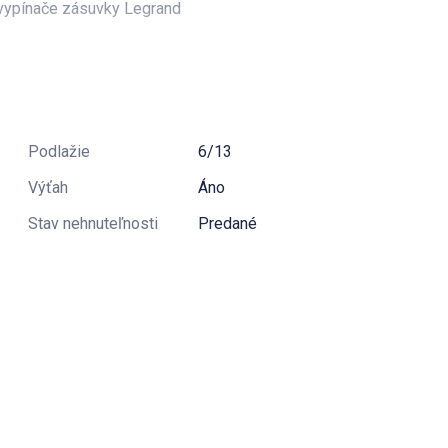
, vypínače zásuvky Legrand
Podlažie
6/13
Výťah
Áno
Stav nehnuteľnosti
Predané
 vaňa, umývadlo so skrinkou, WC závesné rimless, soft
 a dlažby
ním a so zabudovanými spotrebičmi (v záruke:
- bližšie informácie a vizualizácie Vám radi