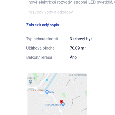
- nové elektrické rozvody, stropné LED svietidlá
- rozvody vody a odpadov
- bezpečnostné vstupné dvere
Zobraziť celý popis
- nové stierky v celom byte
Typ nehnuteľnosti
3 izbový byt
- nová laminátová podlaha
Úžitková plocha
70,09 m²
- interiérové dvere a zárubne
Balkón/Terasa
Áno
- nová kúpeľňa s vaňou a WC - nemecké batérie a
close sedátko, rektifikované veľkoplošné obklady
- nová kuchynská linka na mieru s LED podsviete
umývačka, varná doska, rúra, digestor)
Ponúkame možnosť byt zariadiť nábytkom na mieru 
poskytneme.
POPIS BYTOVÉHO DOMU: