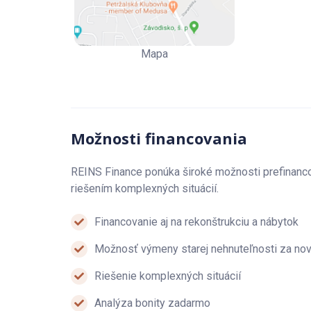
Dom je zateplený s rekonštruovanou strechou, vy
brána na čip, vrátnica, cyklomiestnosť k dispozíci
bytovom dome a jeho okolí.
Mapa
LOKALITA:
Lokalita v tichom bloku plnom zelene s vynikajú
nachádza:
Možnosti financovania
zastávka MHD, škola, škôlka, obchody, nákupné c
REINS Finance ponúka široké možnosti prefinanc
Rekreačno športové aktivity v blízkosti domu - C
riešením komplexných situácií.
Financovanie aj na rekonštrukciu a nábytok
Možnosť výmeny starej nehnuteľnosti za no
Riešenie komplexných situácií
Analýza bonity zadarmo