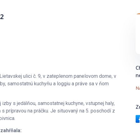
²
C
n
ietavskej ulici č. 9, v zateplenom panelovom dome, v
 izby, samostatnú kuchyňu a loggiu a práve sa v ňom
Na
izby s jedálňou, samostatnej kuchyne, vstupnej haly,
Z
 prípravou na práčku. Je situovaný na 5. poschodí z
ivnica.
zahŕňala: