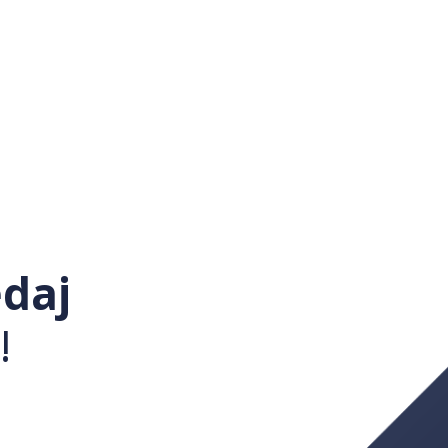
daj
!