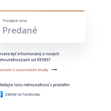
Predajná cena
Predané
hcete byť informovaný o nových
ehnuteľnostiach od REINS?
stavte si automatické emaily
dieľajte túto nehnuteľnosť s priateľmi
Zdieľať na Facebooku