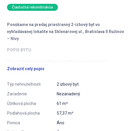
Čiastočná rekonštrukcia
Ponúkame na predaj priestranný 2-izbový byt vo
vyhľadávanej lokalite na Sklenárovej ul., Bratislava II Ružinov
– Nivy.
POPIS BYTU
Byt je situovaný na ideálnom 3 podlaží 6 poschodového
zatepleného bytového domu s novým výťahom
Zobraziť celý popis
s bezbariérovým vstupom. Byt má úžitkovú plochu 57,37m2 +
3,9m2 balkón a pozostáva so vstupnej haly, kuchyne, obývacej
Typ nehnuteľnosti
2 izbový byt
izby s výstupom na balkón, spálne, kúpeľne s rohovou vaňou,
Zariadenie
Nezariadený
WC a priestorom pre práčku a sušičku. K bytu prislúcha pivnica
v suteréne domu.
Úžitková plocha
61 m²
Podlahová plocha
57,37 m²
VYBAVENIE BYTU
Pivnica
Áno
Byt je čiastočne zrekonštruovaný, plastové okná, bezpečnostné