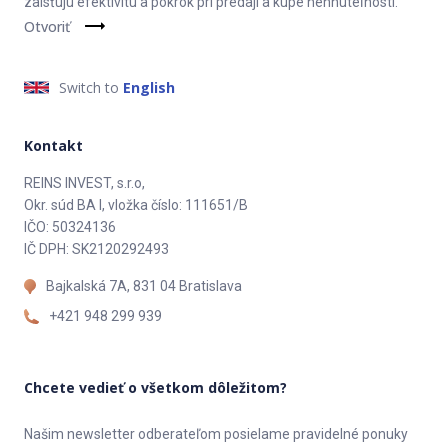
zaisťujú efektivitu a pokrok pri predaji a kúpe nehnuteľností.
Otvoriť
Switch to
English
Kontakt
REINS INVEST, s.r.o,
Okr. súd BA I, vložka číslo: 111651/B
IČO: 50324136
IČ DPH: SK2120292493
Bajkalská 7A, 831 04 Bratislava
+421 948 299 939
Chcete vedieť o všetkom dôležitom?
Našim newsletter odberateľom posielame pravidelné ponuky