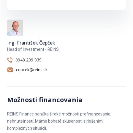
do katastra, kúpne zmluvy sú vypracované advokátom.
Samozrejmosťou je možnosť financovať kúpu na hypotekárny
úver, s čím Vám ochotne pomôže náš hypotekárny špecialista.
Pri nehnuteľnostiach vlastnených našou spoločnosťou
NEPLATÍTE PROVÍZIU.
Ing. František Čepček
Head of Investment • REINS
0948 299 939
cepcek@reins.sk
Možnosti financovania
REINS Finance ponúka široké možnosti prefinancovania
nehnuteľností. Máme bohaté skúsenosti s riešením
komplexných situácií.