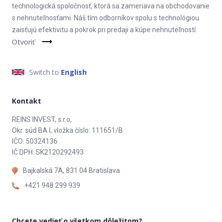
technologická spoločnosť, ktorá sa zameriava na obchodovanie
REINS
s nehnuteľnosťami. Náš tím odborníkov spolu s technológiou
zaisťujú efektivitu a pokrok pri predaji a kúpe nehnuteľností.
Jednoduchý a komfortný predaj nehnuteľnosti
Otvoriť
Switch to
English
Kontakt
REINS INVEST, s.r.o,
Okr. súd BA I, vložka číslo: 111651/B
IČO: 50324136
IČ DPH: SK2120292493
Bajkalská 7A, 831 04 Bratislava
+421 948 299 939
Chcete vedieť o všetkom dôležitom?