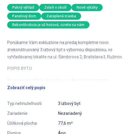
Pekný výhľad
Zeleň v okolí
Nové výťahy
Panelový dom
Zateplená stavba
Rekonštrukcia je už hotová, ozvite sa nám
Ponúkame Vám exkluzívne na predaj kompletne novo
zrekonštruovaný 3 izbový byt s výbornou dispozíciou, vo
vyhľadávanej lokalite na ul. Šándorova 2, Bratislava II, Ružinov.
POPIS BYTU
Byt má veľmi dobrú dispozíciu s veľkými priestormi pre
vstavané skrine, neprechodné spálne, balkón z kuchyne, loggiu
Zobraziť celý popis
zo spálne, väčšiu kúpeľňu s vaňou, priestorom na práčku a
sušičku a samostatné WC.
Typ nehnuteľnosti
3 izbový byt
Situovaný je na 5 poschodí v 8 poschodovom zateplenom
Zariadenie
Nezariadený
bytovom dome, k bytu prislúcha priestranná murovaná pivnica
Úžitková plocha
77,6 m²
v suteréne. Úžitková plocha bytu je 71,1 m2 pivnica má výmeru
Pivnica
Áno