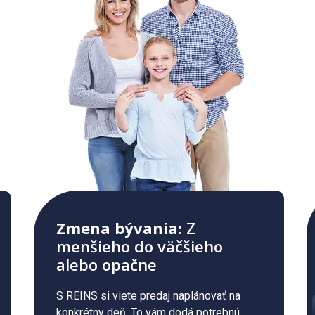
Zmena bývania:
Z
menšieho do väčšieho
alebo opačne
S REINS si viete predaj naplánovať na
konkrétny deň. To vám dodá potrebnú