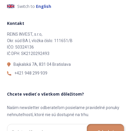
Switch to
English
Kontakt
REINS INVEST, s.r.o,
Okr. súd BA I, vložka číslo: 111651/B
IČO: 50324136
IČ DPH: SK2120292493
Bajkalská 7A, 831 04 Bratislava
+421 948 299 939
Chcete vedieť o všetkom dôležitom?
Našim newsletter odberateľom posielame pravidelné ponuky
nehnuteľností, ktoré nie sú dostupné na trhu.