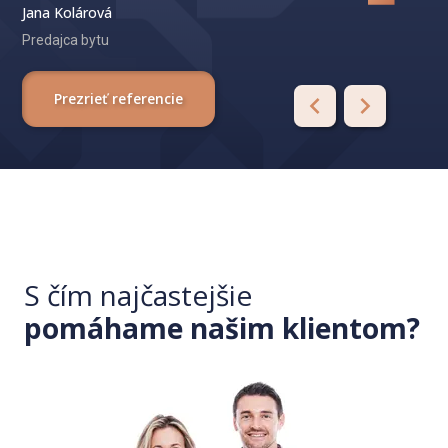
Jana Kolárová
Predajca bytu
Prezrieť referencie
S čím najčastejšie
pomáhame našim klientom?